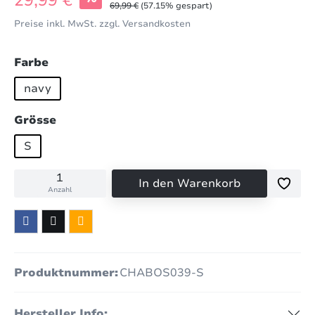
29,99 €
Regulärer Preis:
69,99 €
(57.15% gespart)
Preise inkl. MwSt. zzgl. Versandkosten
auswählen
Farbe
navy
auswählen
Grösse
S
In den Warenkorb
Anzahl
Produktnummer:
CHABOS039-S
Hersteller Info: