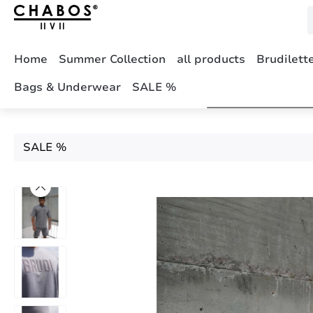
m Hauptinhalt springen
Zur Suche springen
Zur Hauptnavigation springen
Home
Summer Collection
all products
Brudilett
Bags & Underwear
SALE %
SALE %
Bildergalerie überspringen