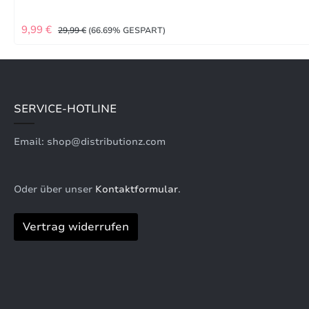
VERKAUFSPREIS:
REGULÄRER PREIS:
9,99 €
29,99 €
(66.69% GESPART)
SERVICE-HOTLINE
Email: shop@distributionz.com
Oder über unser
Kontaktformular
.
Vertrag widerrufen