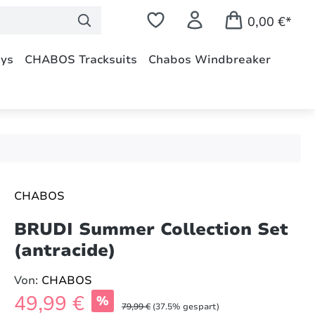
0,00 €*
dys
CHABOS Tracksuits
Chabos Windbreaker
CHABOS
BRUDI Summer Collection Set
(antracide)
Von:
CHABOS
Verkaufspreis:
49,99 €
%
Regulärer Preis:
79,99 €
(37.5% gespart)